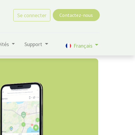
Se connecter
Contactez-nous
vités
Support
Français