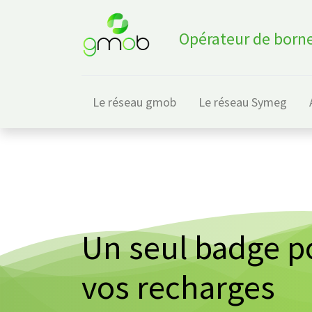
Opérateur de borne
Le réseau gmob
Le réseau Symeg
Un seul badge p
vos recharges