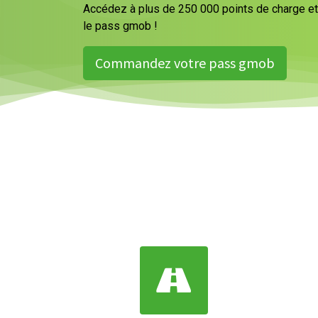
Accédez à plus de 250 000 points de charge et 
le pass gmob !
Commandez votre pass gmob